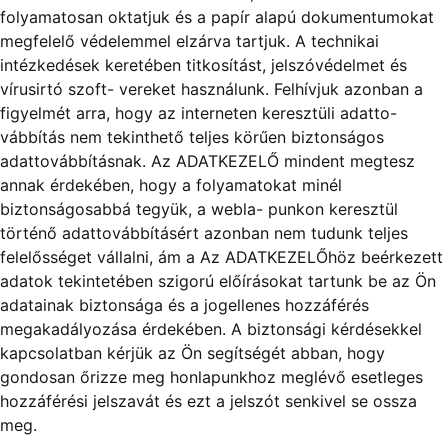
folyamatosan oktatjuk és a papír alapú dokumentumokat
megfelelő védelemmel elzárva tartjuk. A technikai
intézkedések keretében titkosítást, jelszóvédelmet és
vírusirtó szoft- vereket használunk. Felhívjuk azonban a
figyelmét arra, hogy az interneten keresztüli adatto-
vábbítás nem tekinthető teljes körűen biztonságos
adattovábbításnak. Az ADATKEZELŐ mindent megtesz
annak érdekében, hogy a folyamatokat minél
biztonságosabbá tegyük, a webla- punkon keresztül
történő adattovábbításért azonban nem tudunk teljes
felelősséget vállalni, ám a Az ADATKEZELŐhöz beérkezett
adatok tekintetében szigorú előírásokat tartunk be az Ön
adatainak biztonsága és a jogellenes hozzáférés
megakadályozása érdekében. A biztonsági kérdésekkel
kapcsolatban kérjük az Ön segítségét abban, hogy
gondosan őrizze meg honlapunkhoz meglévő esetleges
hozzáférési jelszavát és ezt a jelszót senkivel se ossza
meg.