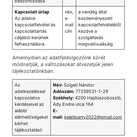
beazonosítása
Kapcsolati űrlap
név,
a vendég által
Az adatok
e-
kezdeményezett
kapcsolatfelvétel és
mail
kapcsolatfelvételétől
kapcsolattartás
cím
kezdve a
céljából kerülnek
szolgáltatás
felhasználásra.
megvalósulásáig
Amennyiben az adatfeldolgozóink körét
módosítjük, a változásokat átvezetjük jelen
tájékoztatónkban.
Az
Név:
Szigeti Nándor
adatkezeléssel
Adószám:
77339531-1-29
kapcsolatos
Székhely:
4200 Hajdúszoboszló,
kérdéseivel az
Ady Endre utca 164
alábbi
E-
elérhetőségeket
mail:
keletiparty2022@gmail.com
kérhet
tájékoztatást: