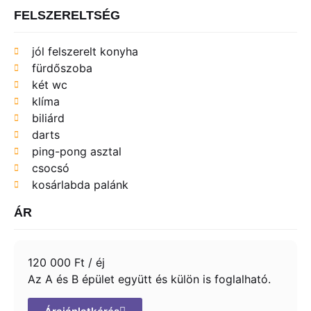
FELSZERELTSÉG
jól felszerelt konyha
fürdőszoba
két wc
klíma
biliárd
darts
ping-pong asztal
csocsó
kosárlabda palánk
ÁR
120 000 Ft / éj
Az A és B épület együtt és külön is foglalható.